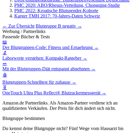
PMC 2020: ABO/Rhesus-Verteilung, Chongqing-Studie
PMC 2022: Kroatische Blutspender-Kohorte
Karger TMH 2017: 70-Jahres-Daten Schweiz
← Zur Übersicht
Blutgruppe B negativ →
Werbung / Partnerlinks
Passende Bücher & Tests
📖
Der Blutgruppen-Code: Fitness und Ernaehrung
→
🔬
Laborwerte verstehen: Kompakt-Ratgeber
→
🥗
Mit der Blutgruppen-Diät entspannt abnehmen
→
🩸
Blutgruppen-Schnelltest für zuhause
→
🧬
OneTouch Ultra Plus Reflect® Blutzuckermessgerät
→
Amazon.de Partnerlinks. Als Amazon-Partner verdiene ich an
qualifizierten Verkäufen. Der Preis für dich ändert sich nicht.
Blutgruppe bestimmen
Du kennst deine Blutgruppe nicht? Fünf Wege vom Hausarzt bis