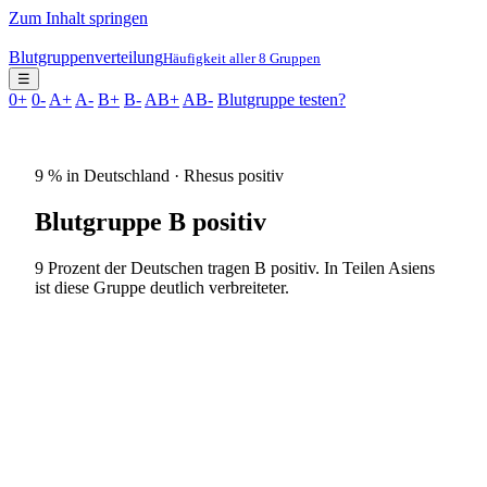
Zum Inhalt springen
Blutgruppenverteilung
Häufigkeit aller 8 Gruppen
☰
0+
0-
A+
A-
B+
B-
AB+
AB-
Blutgruppe testen?
9 % in Deutschland · Rhesus positiv
Blutgruppe B positiv
9 Prozent der Deutschen tragen B positiv. In Teilen Asiens
ist diese Gruppe deutlich verbreiteter.